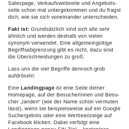
Sales­page, Verkaufs­web­seite und Ange­bots­
seite schon mal unter­ge­kommen und du fragst
dich, wie sie sich vonein­ander unterscheiden.
Fakt ist:
Grund­sätz­lich sind sich alle sehr
ähnlich und werden deshalb von vielen
synonym verwendet. Eine allge­mein­gül­tige
Begriffs­ab­gren­zung gibt es nicht, dazu sind
die Über­schnei­dungen zu groß.
Lass uns die vier Begriffe dennoch grob
aufdröseln:
Eine
Landing­page
ist eine Seite deiner
Home­page, auf der Besu­che­rinnen und Besu­
cher
„
landen“ (wie der Name schon vermuten
lässt), wenn sie beispiels­weise auf ein Google
Such­ergebnis oder eine Werbe­an­zeige auf
Face­book klicken. Dabei verfolgt eine