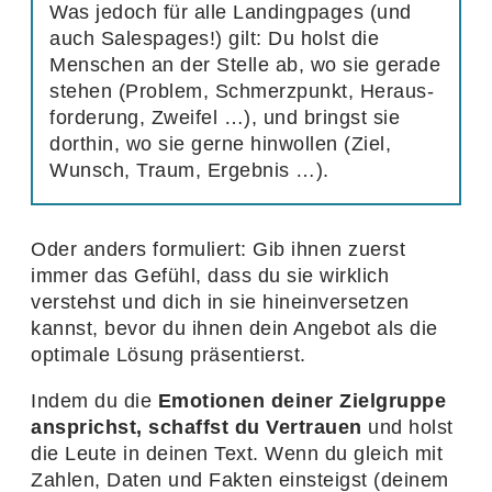
Was jedoch für alle Landing­pages (und
auch Sales­pages!) gilt: Du holst die
Menschen an der Stelle ab, wo sie gerade
stehen (Problem, Schmerz­punkt, Heraus­
for­de­rung, Zweifel …), und bringst sie
dorthin, wo sie gerne hinwollen (Ziel,
Wunsch, Traum, Ergebnis …).
Oder anders formu­liert: Gib ihnen zuerst
immer das Gefühl, dass du sie wirk­lich
verstehst und dich in sie hinein­ver­setzen
kannst, bevor du ihnen dein Angebot als die
opti­male Lösung präsentierst.
Indem du die
Emotionen deiner Ziel­gruppe
ansprichst, schaffst du Vertrauen
und holst
die Leute in deinen Text. Wenn du gleich mit
Zahlen, Daten und Fakten einsteigst (deinem