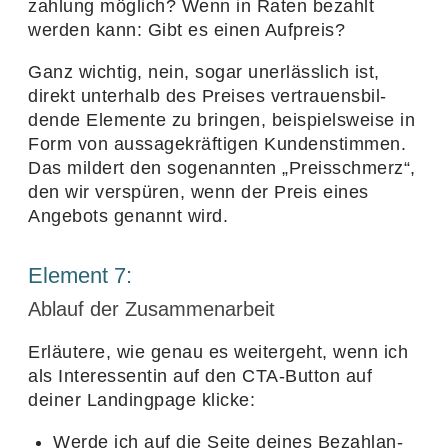
zah­lung möglich? Wenn in Raten bezahlt
werden kann: Gibt es einen Aufpreis?
Ganz wichtig, nein, sogar uner­läss­lich ist,
direkt unter­halb des Preises vertrau­ens­bil­
dende Elemente zu bringen, beispiels­weise in
Form von aussa­ge­kräf­tigen Kunden­stimmen.
Das mildert den soge­nannten
„
Preis­schmerz“,
den wir verspüren, wenn der Preis eines
Ange­bots genannt wird.
Element
7
:
Ablauf der Zusammenarbeit
Erläu­tere, wie genau es weiter­geht, wenn ich
als Inter­es­sentin auf den CTA-Button auf
deiner Landing­page klicke:
Werde ich auf die Seite deines Bezahl­an­