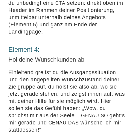
du unbe­dingt eine
setzen: direkt oben im
CTA
Header im Rahmen deiner Posi­tio­nie­rung,
unmit­telbar unter­halb deines Ange­bots
(Element
5
) und ganz am Ende der
Landingpage.
Element
4
:
Hol deine Wunschkunden ab
Einlei­tend greifst du die Ausgangs­si­tua­tion
und den ange­peilten Wunsch­zu­stand deiner
Ziel­gruppe auf, du holst sie also ab, wo sie
jetzt gerade stehen, und zeigst ihnen auf, was
mit deiner Hilfe für sie möglich wird. Hier
sollen sie das Gefühl haben:
„
Wow, du
sprichst mir aus der Seele –
geht’s
GENAU
SO
mir gerade und
wünsche ich mir
GENAU
DAS
stattdessen!“