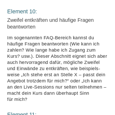
Element
10
:
Zweifel entkräften und häufige Fragen
beantworten
Im soge­nannten FAQ-Bereich kannst du
häufige Fragen beant­worten (Wie kann ich
zahlen? Wie lange habe ich Zugang zum
Kurs? usw.). Dieser Abschnitt eignet sich aber
auch hervor­ra­gend dafür, mögliche Zweifel
und Einwände zu entkräften, wie beispiels­
weise
„
Ich stehe erst an Stelle X – passt dein
Angebot trotzdem für mich?“ oder
„
Ich kann
an den Live-Sessions nur selten teil­nehmen –
macht dein Kurs dann über­haupt Sinn
für mich?
Element
11
: