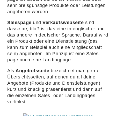
sehr preis­güns­tige Produkte oder Leis­tungen
ange­boten werden.
Sales­page
und
Verkaufs­web­seite
sind
dasselbe, bloß ist das eine in engli­scher und
das andere in deut­scher Sprache. Darauf wird
ein Produkt oder eine Dienst­leis­tung (das
kann zum Beispiel auch eine Mitglied­schaft
sein) ange­boten. Im Prinzip ist eine Sales­
page auch eine Landingpage.
Als
Ange­bots­seite
bezeichnet man gerne
Über­sichts­seiten, auf denen du all deine
Ange­bote (Produkte und Dienst­leis­tungen)
kurz und knackig präsen­tierst und dann auf
die einzelnen Sales- oder Landing­pages
verlinkst.