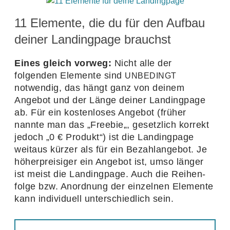
11
Elemente, die du für den Aufbau
deiner Landingpage brauchst
Eines gleich vorweg:
Nicht alle der
folgenden Elemente sind
UNBEDINGT
notwendig, das hängt ganz von deinem
Angebot und der Länge deiner Landing­page
ab. Für ein kosten­loses Angebot (früher
nannte man das
„
Freebie„, gesetz­lich korrekt
jedoch
„
0
€ Produkt“) ist die Landing­page
weitaus kürzer als für ein Bezahl­an­gebot. Je
höher­prei­siger ein Angebot ist, umso länger
ist meist die Landing­page. Auch die Reihen­
folge bzw. Anord­nung der einzelnen Elemente
kann indi­vi­duell unter­schied­lich sein.