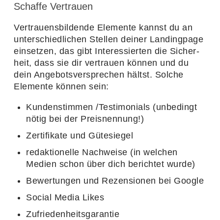
Schaffe Vertrauen
Vertrau­ens­bil­dende Elemente kannst du an
unter­schied­li­chen Stellen deiner Landing­page
einsetzen, das gibt Inter­es­sierten die Sicher­
heit, dass sie dir vertrauen können und du
dein Ange­bots­ver­spre­chen hältst. Solche
Elemente können sein:
Kunden­stimmen /​Testi­mo­nials (unbe­dingt
nötig bei der Preisnennung!)
Zerti­fi­kate und Gütesiegel
redak­tio­nelle Nach­weise (in welchen
Medien schon über dich berichtet wurde)
Bewer­tungen und Rezen­sionen bei Google
Social Media Likes
Zufrie­den­heits­ga­rantie