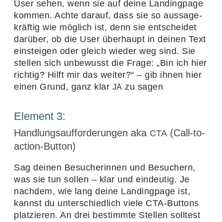
User sehen, wenn sie auf deine Landing­page
kommen. Achte darauf, dass sie so aussa­ge­
kräftig wie möglich ist, denn sie entscheidet
darüber, ob die User über­haupt in deinen Text
einsteigen oder gleich wieder weg sind. Sie
stellen sich unbe­wusst die Frage:
„
Bin ich hier
richtig? Hilft mir das weiter?“ – gib ihnen hier
einen Grund, ganz klar
zu sagen
JA
Element
3
:
Handlungsaufforderungen aka
(Call-to-
CTA
action-Button)
Sag deinen Besu­che­rinnen und Besu­chern,
was sie tun sollen – klar und eindeutig. Je
nachdem, wie lang deine Landing­page ist,
kannst du unter­schied­lich viele CTA-Buttons
plat­zieren. An drei bestimmte Stellen soll­test