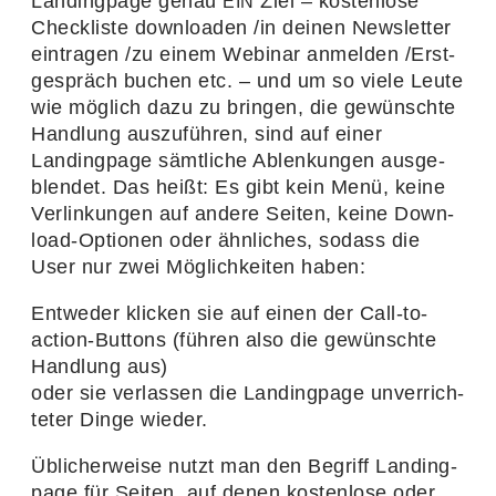
Landing­page genau
Ziel – kosten­lose
EIN
Check­liste down­loaden /​in deinen News­letter
eintragen /​zu einem Webinar anmelden /​Erst­
ge­spräch buchen etc. – und um so viele Leute
wie möglich dazu zu bringen, die gewünschte
Hand­lung auszu­führen, sind auf einer
Landing­page sämt­liche Ablen­kungen ausge­
blendet. Das heißt: Es gibt kein Menü, keine
Verlin­kungen auf andere Seiten, keine Down­
load-Optionen oder ähnli­ches, sodass die
User nur zwei Möglich­keiten haben:
Entweder klicken sie auf einen der Call-to-
action-Buttons (führen also die gewünschte
Hand­lung aus)
oder sie verlassen die Landing­page unver­rich­
teter Dinge wieder.
Übli­cher­weise nutzt man den Begriff Landing­
page für Seiten, auf denen kosten­lose oder