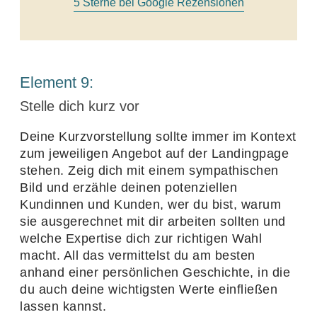
5
Sterne bei Google Rezensionen
Element
9
:
Stelle dich kurz vor
Deine Kurz­vor­stel­lung sollte immer im Kontext
zum jewei­ligen Angebot auf der Landing­page
stehen. Zeig dich mit einem sympa­thi­schen
Bild und erzähle deinen poten­zi­ellen
Kundinnen und Kunden, wer du bist, warum
sie ausge­rechnet mit dir arbeiten sollten und
welche Exper­tise dich zur rich­tigen Wahl
macht. All das vermit­telst du am besten
anhand einer persön­li­chen Geschichte, in die
du auch deine wich­tigsten Werte einfließen
lassen kannst.