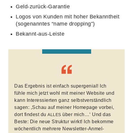
Geld-zurück-Garantie
Logos von Kunden mit hoher Bekannt­heit
(soge­nanntes
“
name dropping”)
Bekannt-aus-Leiste
Das Ergebnis ist einfach super­ge­nial! Ich
fühle mich jetzt wohl mit meiner Website und
kann Inter­es­sierten ganz selbst­ver­ständ­lich
sagen:
‚
Schau auf meiner Home­page vorbei,
dort findest du
über mich…‘ Und das
ALLES
Beste: Die neue Struktur wirkt! Ich bekomme
wöchent­lich mehrere News­letter-Anmel­