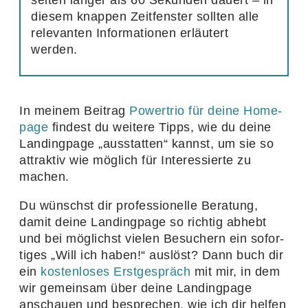
diesem knappen Zeit­fenster sollten alle
rele­vanten Infor­ma­tionen erläu­tert
werden.
In meinem Beitrag
Powertrio für deine Home­
page
findest du weitere Tipps, wie du deine
Landing­page
„
ausstatten“ kannst, um sie so
attraktiv wie möglich für Inter­es­sierte zu
machen.
Du wünschst dir profes­sio­nelle Bera­tung,
damit deine Landing­page so richtig abhebt
und bei möglichst vielen Besu­chern ein sofor­
tiges
„
Will ich haben!“ auslöst? Dann buch dir
ein
kosten­loses Erst­ge­spräch
mit mir, in dem
wir gemeinsam über deine Landing­page
anschauen und bespre­chen, wie ich dir helfen