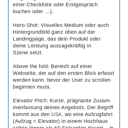
einer Check­liste oder Erst­ge­spräch
buchen oder …).
Hero-Shot:
Visu­elles Medium oder auch
Hinter­grund­bild ganz oben auf der
Landing­page, das dein Produkt oder
deine Leis­tung aussa­ge­kräftig in
Szene setzt.
Above the fold:
Bereich auf einer
Webseite, der auf den ersten Blick erfasst
werden kann, bevor der User zu scrollen
beginnen muss.
Elevator Pitch:
Kurze, prägnante Zusam­
men­fas­sung deines Ange­bots. Der Begriff
kommt aus den
, wo eine Aufzug­fahrt
USA
(Aufzug = Elevator) in einem Hoch­haus
selten länger als
60
Sekunden dauert – in