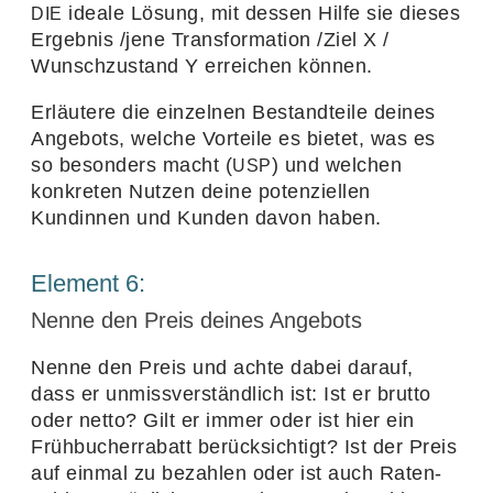
ideale Lösung, mit dessen Hilfe sie dieses
DIE
Ergebnis /​jene Trans­for­ma­tion /​Ziel X /​
Wunsch­zu­stand Y errei­chen können.
Erläu­tere die einzelnen Bestand­teile deines
Ange­bots, welche Vorteile es bietet, was es
so beson­ders macht (
) und welchen
USP
konkreten Nutzen deine poten­zi­ellen
Kundinnen und Kunden davon haben.
Element
6
:
Nenne den Preis deines Angebots
Nenne den Preis und achte dabei darauf,
dass er unmiss­ver­ständ­lich ist: Ist er brutto
oder netto? Gilt er immer oder ist hier ein
Früh­bu­cher­ra­batt berück­sich­tigt? Ist der Preis
auf einmal zu bezahlen oder ist auch Raten­