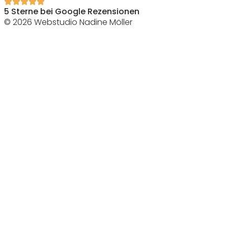
5 Sterne bei Google Rezensionen
© 2026 Webstudio Nadine Möller
Home
Mein Angebot
Über mich
0
€ Produkte
Blog