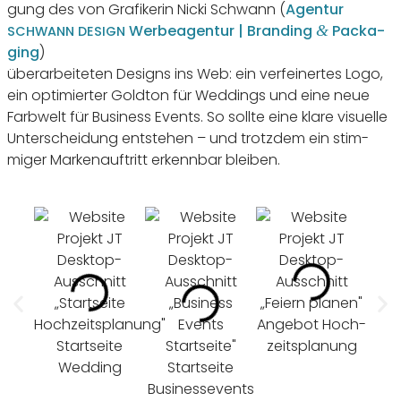
gung des von Grafi­kerin Nicki Schwann (
Agentur
Werbe­agentur | Bran­ding
Pack­a­
&
SCHWANN
DESIGN
ging
)
über­ar­bei­teten Designs ins Web: ein verfei­nertes Logo,
ein opti­mierter Goldton für Weddings und eine neue
Farb­welt für Busi­ness Events. So sollte eine klare visu­elle
Unter­schei­dung entstehen – und trotzdem ein stim­
miger Marken­auf­tritt erkennbar bleiben.
Angebot Hoch­
Start­seite
zeits­pla­nung
Ang
Wedding
Start­seite
Businessevents