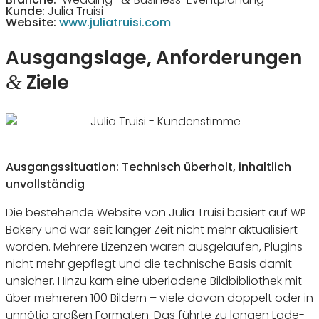
Kunde:
Julia Truisi
Website:
www.juliatruisi.com
Ausgangslage, Anforderungen
Ziele
&
Ausgangs­si­tua­tion: Tech­nisch über­holt, inhalt­lich
unvollständig
Die bestehende Website von Julia Truisi basiert auf
WP
Bakery und war seit langer Zeit nicht mehr aktua­li­siert
worden. Mehrere Lizenzen waren ausge­laufen, Plugins
nicht mehr gepflegt und die tech­ni­sche Basis damit
unsi­cher. Hinzu kam eine über­la­dene Bild­bi­blio­thek mit
über mehreren
100
Bildern – viele davon doppelt oder in
unnötig großen Formaten. Das führte zu langen Lade­