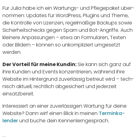
Für Julia habe ich ein Wartungs- und Pfle­ge­paket über­
nommen: Updates für Word­Press, Plugins und Theme,
die Kontrolle von Lizenzen, regel­mä­ßige Backups sowie
Sicher­heits­checks gegen Spam und Bot-Angriffe. Auch
klei­nere Anpas­sungen – etwa an Formu­laren, Texten
oder Bildern – können so unkom­pli­ziert umge­setzt
werden.
Der Vorteil für meine Kundin:
Sie kann sich ganz auf
ihre Kunden und Events konzen­trieren, während ihre
Website im Hinter­grund zuver­lässig betreut wird – tech­
nisch aktuell, recht­lich abge­si­chert und jeder­zeit
einsatzbereit.
Inter­es­siert an einer zuver­läs­sigen Wartung für deine
Website? Dann wirf einen Blick in meinen
Termin­ka­
lender
und buche dein Kennenlerngespräch.