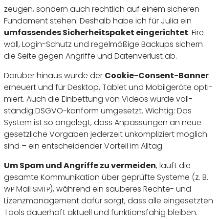
zeugen, sondern auch recht­lich auf einem sicheren
Funda­ment stehen. Deshalb habe ich für Julia ein
umfas­sendes Sicher­heits­paket einge­richtet
: Fire­
wall, Login-Schutz und regel­mä­ßige Backups sichern
die Seite gegen Angriffe und Daten­ver­lust ab.
Darüber hinaus wurde der
Cookie-Consent-Banner
erneuert und für Desktop, Tablet und Mobil­ge­räte opti­
miert. Auch die Einbet­tung von Videos wurde voll­
ständig DSGVO-konform umge­setzt. Wichtig: Das
System ist so ange­legt, dass Anpas­sungen an neue
gesetz­liche Vorgaben jeder­zeit unkom­pli­ziert möglich
sind – ein entschei­dender Vorteil im Alltag.
Um Spam und Angriffe zu vermeiden
, läuft die
gesamte Kommu­ni­ka­tion über geprüfte Systeme (z. B.
Mail
), während ein sauberes Rechte- und
WP
SMTP
Lizenz­ma­nage­ment dafür sorgt, dass alle einge­setzten
Tools dauer­haft aktuell und funk­ti­ons­fähig bleiben.