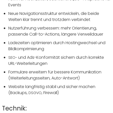
Events
Neue Navi­ga­ti­ons­struktur entwi­ckeln, die beide
Welten klar trennt und trotzdem verbindet
Nutzer­füh­rung verbes­sern: mehr Orien­tie­rung,
passende Call-to-Actions, längere Verweildauer
Lade­zeiten opti­mieren durch Hosting­wechsel und
Bildkomprimierung
und Ads-Konfor­mität sichern durch korrekte
SEO-
URL-Weiterleitungen
Formu­lare erwei­tern für bessere Kommu­ni­ka­tion
(Weiter­lei­tungs­seiten, Auto-Antwort)
Website lang­fristig stabil und sicher machen
(Backups,
, Firewall)
DSGVO
Technik: