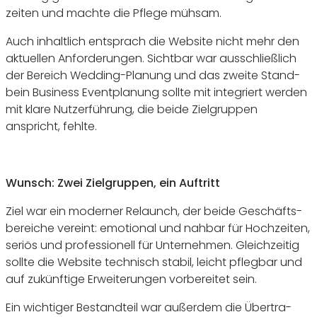
zeiten und machte die Pflege mühsam.
Auch inhalt­lich entsprach die Website nicht mehr den
aktu­ellen Anfor­de­rungen. Sichtbar war ausschließ­lich
der Bereich Wedding-Planung und das zweite Stand­
bein Busi­ness Event­pla­nung sollte mit inte­griert werden
mit klare Nutzer­füh­rung, die beide Ziel­gruppen
anspricht, fehlte.
Wunsch: Zwei Ziel­gruppen, ein Auftritt
Ziel war ein moderner Relaunch, der beide Geschäfts­
be­reiche vereint: emotional und nahbar für Hoch­zeiten,
seriös und profes­sio­nell für Unter­nehmen. Gleich­zeitig
sollte die Website tech­nisch stabil, leicht pflegbar und
auf zukünf­tige Erwei­te­rungen vorbe­reitet sein.
Ein wich­tiger Bestand­teil war außerdem die Über­tra­