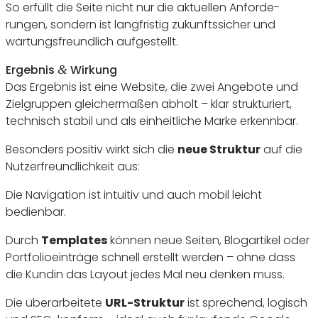
So erfüllt die Seite nicht nur die aktu­ellen Anfor­de­
rungen, sondern ist lang­fristig zukunfts­si­cher und
wartungs­freund­lich aufgestellt.
Ergebnis
Wirkung
&
Das Ergebnis ist eine Website, die zwei Ange­bote und
Ziel­gruppen glei­cher­maßen abholt – klar struk­tu­riert,
tech­nisch stabil und als einheit­liche Marke erkennbar.
Beson­ders positiv wirkt sich die
neue Struktur
auf die
Nutzer­freund­lich­keit aus:
Die Navi­ga­tion ist intuitiv und auch mobil leicht
bedienbar.
Durch
Templates
können neue Seiten, Blog­ar­tikel oder
Port­fo­li­o­ein­träge schnell erstellt werden – ohne dass
die Kundin das Layout jedes Mal neu denken muss.
Die über­ar­bei­tete
URL-Struktur
ist spre­chend, logisch