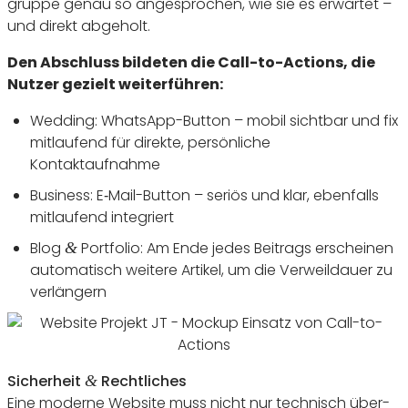
gruppe genau so ange­spro­chen, wie sie es erwartet –
und direkt abgeholt.
Den Abschluss bildeten die Call-to-Actions, die
Nutzer gezielt weiterführen:
Wedding: WhatsApp-Button – mobil sichtbar und fix
mitlau­fend für direkte, persön­liche
Kontaktaufnahme
Busi­ness: E‑Mail-Button – seriös und klar, eben­falls
mitlau­fend integriert
Blog
Port­folio: Am Ende jedes Beitrags erscheinen
&
auto­ma­tisch weitere Artikel, um die Verweil­dauer zu
verlängern
Sicher­heit
Recht­li­ches
&
Eine moderne Website muss nicht nur tech­nisch über­