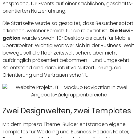
Ansprache, für Events auf einer sach­li­chen, geschäfts­
ori­en­tierten Nutzerführung.
Die Start­seite wurde so gestaltet, dass Besu­cher sofort
erkennen, welcher Bereich für sie rele­vant ist.
Die Navi­
ga­tion
wurde sowohl für Desktop als auch für Mobile
über­ar­beitet. Wichtig war: Wer sich in der Busi­ness-Welt
bewegt, soll die Hoch­zeits­welt sehen, aber nicht
aufdring­lich präsen­tiert bekommen – und umge­kehrt.
So entstand eine klare, intui­tive Nutzer­füh­rung, die
Orien­tie­rung und Vertrauen schafft.
Zwei Designwelten, zwei Templates
Mit dem Impreza Theme-Builder entstanden eigene
Templates für Wedding und Busi­ness. Header, Footer,