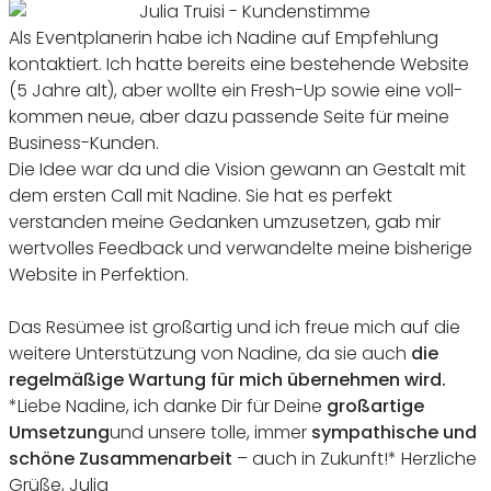
Als Event­pla­nerin habe ich Nadine auf Empfeh­lung
kontak­tiert. Ich hatte bereits eine bestehende Website
(
5
Jahre alt), aber wollte ein Fresh-Up sowie eine voll­
kommen neue, aber dazu passende Seite für meine
Business-Kunden.
Die Idee war da und die Vision gewann an Gestalt mit
dem ersten Call mit Nadine. Sie hat es perfekt
verstanden meine Gedanken umzu­setzen, gab mir
wert­volles Feed­back und verwan­delte meine bishe­rige
Website in Perfektion.
Das Resümee ist groß­artig und ich freue mich auf die
weitere Unter­stüt­zung von Nadine, da sie auch
die
regel­mä­ßige Wartung für mich über­nehmen wird.
*Liebe Nadine, ich danke Dir für Deine
groß­ar­tige
Umset­zung
und unsere tolle, immer
sympa­thi­sche und
schöne Zusam­men­ar­beit
– auch in Zukunft!* Herz­liche
Grüße, Julia