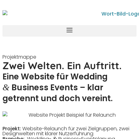
Inhalt
springen
Projekt­mappe
Zwei Welten. Ein Auftritt.
Eine Website für Wedding
Business Events – klar
&
getrennt und doch vereint.
Projekt:
Website-Relaunch für zwei Ziel­gruppen, zwei
Design­welten mit klarer Nutzerführung
Branche:
Wedding-
Business-Eventplanung
&