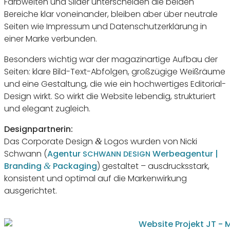
Farb­welten und Slider unter­scheiden die beiden
Bereiche klar vonein­ander, bleiben aber über neutrale
Seiten wie Impressum und Daten­schutz­er­klä­rung in
einer Marke verbunden.
Beson­ders wichtig war der maga­zin­ar­tige Aufbau der
Seiten: klare Bild-Text-Abfolgen, groß­zü­gige Weiß­räume
und eine Gestal­tung, die wie ein hoch­wer­tiges Edito­rial-
Design wirkt. So wirkt die Website lebendig, struk­tu­riert
und elegant zugleich.
Design­part­nerin:
Das Corpo­rate Design
Logos wurden von Nicki
&
Schwann (
Agentur
Werbe­agentur |
SCHWANN
DESIGN
Bran­ding
Pack­a­ging
) gestaltet – ausdrucks­stark,
&
konsis­tent und optimal auf die Marken­wir­kung
ausgerichtet.