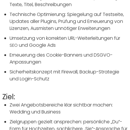
Texte, Titel, Beschreibungen
Tech­ni­sche Opti­mie­rung: Spie­ge­lung auf Test­seite,
Updates aller Plugins, Prüfung und Erneue­rung von
Lizenzen, Ausmisten unnö­tiger Erweiterungen
Umset­zung von korrekten URL-Weiter­lei­tungen für
und Google Ads
SEO
Erneue­rung des Cookie-Banners und DSGVO-
Anpassungen
Sicher­heits­kon­zept mit Fire­wall, Backup-Stra­tegie
und Login-Schutz
Ziel:
Zwei Ange­bots­be­reiche klar sichtbar machen:
Wedding und Business
Ziel­gruppen gezielt anspre­chen: persön­liche
„
Du“-
Form für Hoch­zeiten, sach­li­chere
„
Sie“-Ansprache für