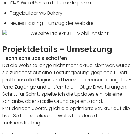
Word­Press mit Theme Impreza
CMS
Page­builder
Bakery
WB
Neues Hosting – Umzug der Website
Projektdetails – Umsetzung
Tech­ni­sche Basis schaffen
Da die Website lange nicht mehr aktua­li­siert war, wurde
sie zunächst auf eine Test­um­ge­bung gespie­gelt. Dort
prüfte ich alle Plugins und Lizenzen, erneu­erte abge­lau­
fene Zugänge und entfernte unnö­tige Erwei­te­rungen.
Schritt für Schritt spielte ich die Updates ein, bis eine
schlanke, aber stabile Grund­lage entstand.
Erst danach über­trug ich die opti­mierte Struktur auf die
Live-Seite – so blieb die Website jeder­zeit
funktionstüchtig.