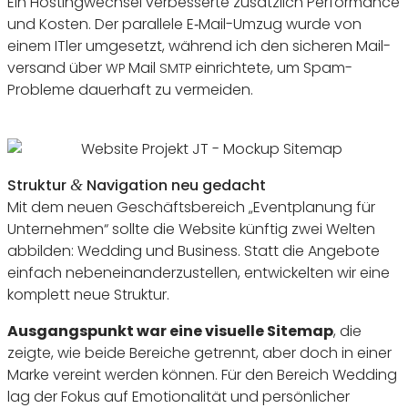
Ein Hosting­wechsel verbes­serte zusätz­lich Perfor­mance
und Kosten. Der paral­lele E‑Mail-Umzug wurde von
einem ITler umge­setzt, während ich den sicheren Mail­
ver­sand über
Mail
einrich­tete, um Spam-
WP
SMTP
Probleme dauer­haft zu vermeiden.
Struktur
Navi­ga­tion neu gedacht
&
Mit dem neuen Geschäfts­be­reich
„
Event­pla­nung für
Unter­nehmen“ sollte die Website künftig zwei Welten
abbilden: Wedding und Busi­ness. Statt die Ange­bote
einfach neben­ein­an­der­zu­stellen, entwi­ckelten wir eine
komplett neue Struktur.
Ausgangs­punkt war eine visu­elle Sitemap
, die
zeigte, wie beide Bereiche getrennt, aber doch in einer
Marke vereint werden können. Für den Bereich Wedding
lag der Fokus auf Emotio­na­lität und persön­li­cher