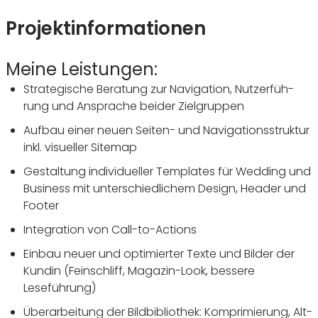
Projekt­informationen
Meine Leistungen:
Stra­te­gi­sche Bera­tung zur Navi­ga­tion, Nutzer­füh­
rung und Ansprache beider Zielgruppen
Aufbau einer neuen Seiten- und Navi­ga­ti­ons­struktur
inkl. visu­eller Sitemap
Gestal­tung indi­vi­du­eller Templates für Wedding und
Busi­ness mit unter­schied­li­chem Design, Header und
Footer
Inte­gra­tion von Call-to-Actions
Einbau neuer und opti­mierter Texte und Bilder der
Kundin (Fein­schliff, Magazin-Look, bessere
Leseführung)
Über­ar­bei­tung der Bild­bi­blio­thek: Kompri­mie­rung, Alt-