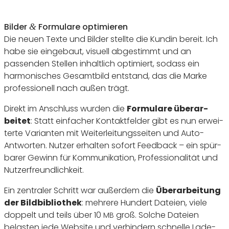
Bilder
Formu­lare opti­mieren
&
Die neuen Texte und Bilder stellte die Kundin bereit. Ich
habe sie einge­baut, visuell abge­stimmt und an
passenden Stellen inhalt­lich opti­miert, sodass ein
harmo­ni­sches Gesamt­bild entstand, das die Marke
profes­sio­nell nach außen trägt.
Direkt im Anschluss wurden die
Formu­lare über­ar­
beitet
: Statt einfa­cher Kontakt­felder gibt es nun erwei­
terte Vari­anten mit Weiter­lei­tungs­seiten und Auto-
Antworten. Nutzer erhalten sofort Feed­back – ein spür­
barer Gewinn für Kommu­ni­ka­tion, Profes­sio­na­lität und
Nutzerfreundlichkeit.
Ein zentraler Schritt war außerdem die
Über­ar­bei­tung
der Bild­bi­blio­thek
: mehrere Hundert Dateien, viele
doppelt und teils über
10
groß. Solche Dateien
MB
belasten jede Website und verhin­dern schnelle Lade­