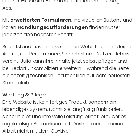
und SEO-konform – ideal auch für laufende Google
Ads.
Mit
erwei­terten Formu­laren
, indi­vi­du­ellen Buttons und
klaren
Hand­lungs­auf­for­de­rungen
finden Nutzer
jeder­zeit den nächsten Schritt.
So entstand aus einer veral­teten Website ein moderner
Auftritt, der Perfor­mance, Sicher­heit und Nutzer­er­lebnis
vereint. Julia kann ihre Inhalte jetzt selbst pflegen und
bei Bedarf unkom­pli­ziert erwei­tern – während die Seite
gleich­zeitig tech­nisch und recht­lich auf dem neuesten
Stand bleibt.
Wartung
Pflege
&
Eine Website ist kein fertiges Produkt, sondern ein
leben­diges System. Damit sie lang­fristig funk­tio­niert,
sicher bleibt und ihre volle Leis­tung bringt, braucht es
regel­mä­ßige Aufmerk­sam­keit. Deshalb endet meine
Arbeit nicht mit dem Go-Live.