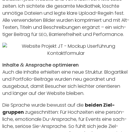
zeiten. Ich sich­tete die gesamte Media­thek, löschte
unnö­tige Dateien und legte klare Upload-Regeln fest.
Alle verwen­deten Bilder wurden kompri­miert und mit Alt-
Texten, Titeln und Beschrei­bungen ergänzt – ein wich­
tiger Beitrag für
, Barrie­re­frei­heit und Performance.
SEO
Inhalte
Ansprache opti­mieren
&
Auch die Inhalte erhielten eine neue Struktur. Blog­ar­tikel
und Port­folio-Beiträge wurden neu geordnet und
ausge­baut, damit Besu­cher sich leichter orien­tieren
und länger auf der Website bleiben.
Die Sprache wurde bewusst auf die
beiden Ziel­
gruppen
zuge­schnitten: Für Hoch­zeiten eine persön­
liche, emotio­nale Du-Ansprache, für Events eine sach­
liche, seriöse Sie-Ansprache. So fühlt sich jede Ziel­